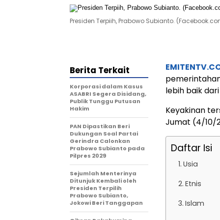
Presiden Terpiih, Prabowo Subianto. (Facebook.
EMITENTV.C
Berita Terkait
pemerintahan
Korporasi dalam Kasus
lebih baik dari 
ASABRI Segera Disidang,
Publik Tunggu Putusan
Hakim
Keyakinan ters
Jumat (4/10/
PAN Dipastikan Beri
Dukungan Soal Partai
Gerindra Calonkan
Daftar Isi
Prabowo Subianto pada
Pilpres 2029
Usia
Sejumlah Menterinya
Ditunjuk Kembali oleh
Etnis
Presiden Terpilih
Prabowo Subianto,
Islam
Jokowi Beri Tanggapan