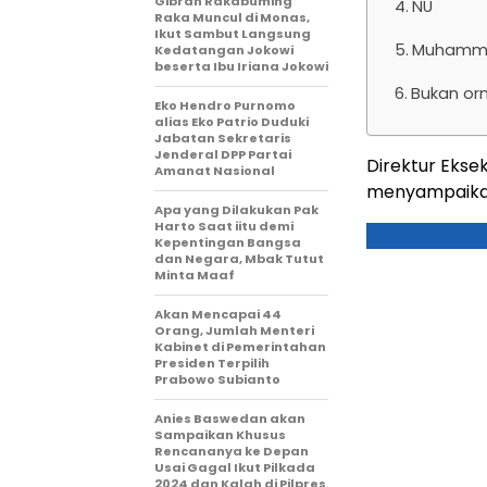
Gibran Rakabuming
NU
Raka Muncul di Monas,
Ikut Sambut Langsung
Muhamma
Kedatangan Jokowi
beserta Ibu Iriana Jokowi
Bukan or
Eko Hendro Purnomo
alias Eko Patrio Duduki
Jabatan Sekretaris
Jenderal DPP Partai
Direktur Eksek
Amanat Nasional
menyampaikan h
Apa yang Dilakukan Pak
Harto Saat iitu demi
Kepentingan Bangsa
dan Negara, Mbak Tutut
Minta Maaf
Akan Mencapai 44
Orang, Jumlah Menteri
Kabinet di Pemerintahan
Presiden Terpilih
Prabowo Subianto ​​
Anies Baswedan akan
Sampaikan Khusus
Rencananya ke Depan
Usai Gagal Ikut Pilkada
2024 dan Kalah di Pilpres