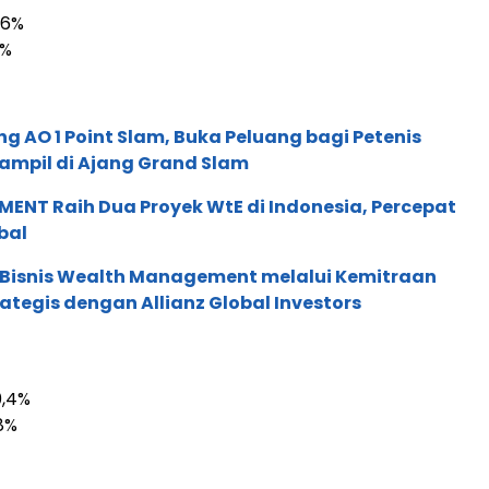
,6%
8%
g AO 1 Point Slam, Buka Peluang bagi Petenis
ampil di Ajang Grand Slam
ENT Raih Dua Proyek WtE di Indonesia, Percepat
bal
 Bisnis Wealth Management melalui Kemitraan
rategis dengan Allianz Global Investors
0,4%
,8%