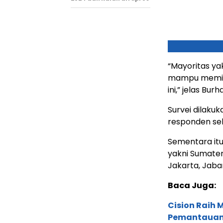
“Mayoritas ya
mampu memimpi
ini,” jelas Bur
Survei dilaku
responden seb
Sementara itu
yakni Sumater
Jakarta, Jabar
Baca Juga:
Cision Raih
Pemantauan d