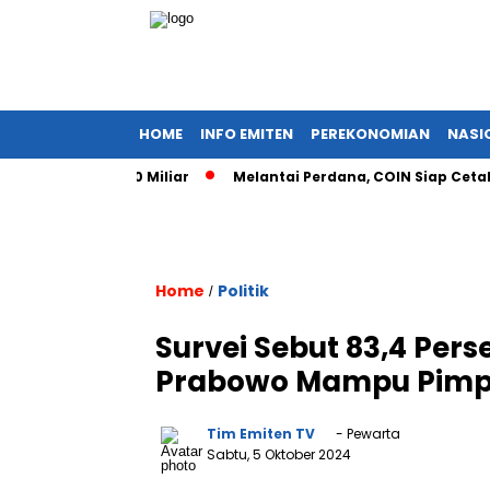
HOME
INFO EMITEN
PEREKONOMIAN
NASI
Capai Rp400 Miliar
Melantai Perdana, COIN Siap Cetak Sejar
Home
Politik
/
Survei Sebut 83,4 Per
Prabowo Mampu Pimpin
Tim Emiten TV
- Pewarta
Sabtu, 5 Oktober 2024