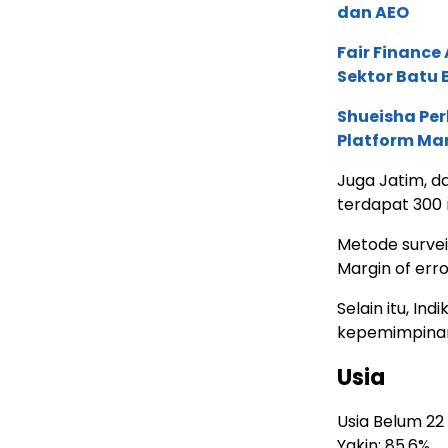
dan AEO
Fair Financ
Sektor Batu 
Shueisha Pe
Platform Ma
Juga Jatim, d
terdapat 300
Metode survei
Margin of err
Selain itu, In
kepemimpinan
Usia
Usia Belum 22
Yakin: 85,6%