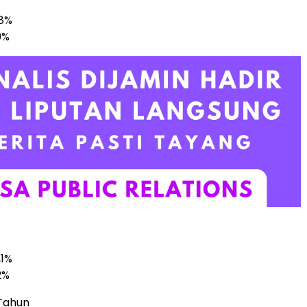
,8%
9%
,1%
2%
 Tahun