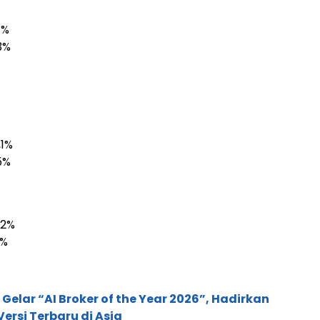
1%
3%
,1%
5%
,2%
5%
 Gelar “AI Broker of the Year 2026”, Hadirkan
ersi Terbaru di Asia