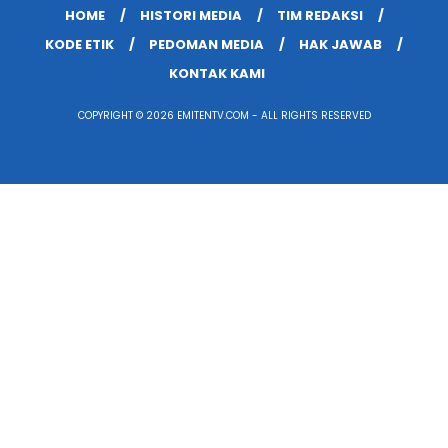
HOME
HISTORI MEDIA
TIM REDAKSI
KODE ETIK
PEDOMAN MEDIA
HAK JAWAB
KONTAK KAMI
COPYRIGHT © 2026 EMITENTV.COM - ALL RIGHTS RESERVED