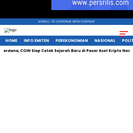
SCROLL TO CONTINUE WITH CONTENT
HOME
INFO EMITEN
PEREKONOMIAN
NASIONAL
POLI
na, COIN Siap Cetak Sejarah Baru di Pasar Aset Kripto Nasional